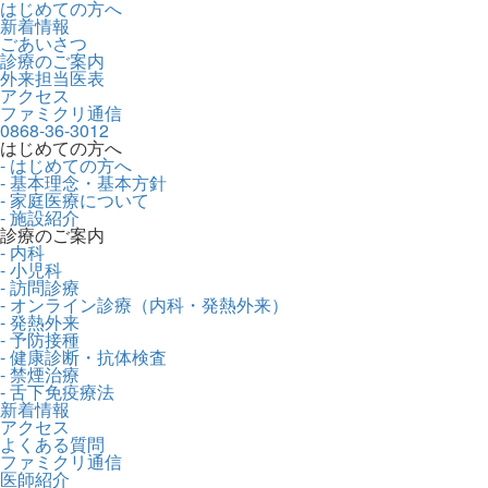
はじめての方へ
新着情報
ごあいさつ
診療のご案内
外来担当医表
アクセス
ファミクリ通信
0868-36-3012
はじめての方へ
- はじめての方へ
- 基本理念・基本方針
- 家庭医療について
- 施設紹介
診療のご案内
- 内科
- 小児科
- 訪問診療
- オンライン診療（内科・発熱外来）
- 発熱外来
- 予防接種
- 健康診断・抗体検査
- 禁煙治療
- 舌下免疫療法
新着情報
アクセス
よくある質問
ファミクリ通信
医師紹介