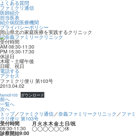
よくある質問
ファミクリ通信
医師紹介
担当医表
紹介病院医療機関
プライバシーポリシー
岡山県北の家庭医療を
実践するクリニック
受付時間
AM 08:30-11:30
PM 15:30-17:30
休診日
木曜・土曜午後
日曜、祝日
電話する
アクセス
ファミクリ便り 第103号
2013.04.02
famicli103
ダウンロード
前へ
一覧へ
次へ
トップ
／
ファミクリ通信
／
奈義ファミリークリニック
／
ファミ
クリ便り 第103号
受付時間
月
火
水
木
金
土
日/祝
08:30-11:30
◯
◯
◯
◯
◯
◯
休
診察開始9:00