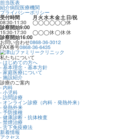
担当医表
紹介病院医療機関
プライバシーポリシー
受付時間
月
火
水
木
金
土
日/祝
08:30-11:30
◯
◯
◯
◯
◯
◯
休
診察開始9:00
15:30-17:30
◯
◯
◯
休
◯
休
休
診察開始16:00
お問い合わせ
0868-36-3012
FAX番号
0868-36-6435
私たちについて
- はじめての方へ
- 基本理念・基本方針
- 家庭医療について
- 施設紹介
診療のご案内
- 内科
- 小児科
- 訪問診療
- オンライン診療（内科・発熱外来）
- 発熱外来
- 予防接種
- 健康診断・抗体検査
- 禁煙治療
- 舌下免疫療法
新着情報
アクセス