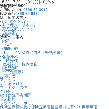
15:30-17:30
◯
◯
◯
休
◯
休
休
診察開始16:00
お問い合わせ
0868-36-3012
FAX番号
0868-36-6435
はじめての方へ
- はじめての方へ
- 基本理念・基本方針
- 家庭医療について
- 施設紹介
診療のご案内
- 内科
- 小児科
- 訪問診療
- オンライン診療（内科・発熱外来）
- 発熱外来
- 予防接種
- 健康診断・抗体検査
- 禁煙治療
- 舌下免疫療法
お知らせ
アクセス
よくある質問
ファミクリ通信
医師紹介
紹介病院医療機関
求人情報
プライバシーポリシー
保険医療機関及び保険医療養担当規則に基づく掲示事項