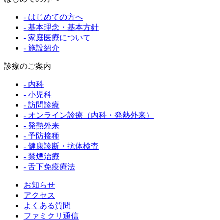
- はじめての方へ
- 基本理念・基本方針
- 家庭医療について
- 施設紹介
診療のご案内
- 内科
- 小児科
- 訪問診療
- オンライン診療（内科・発熱外来）
- 発熱外来
- 予防接種
- 健康診断・抗体検査
- 禁煙治療
- 舌下免疫療法
お知らせ
アクセス
よくある質問
ファミクリ通信