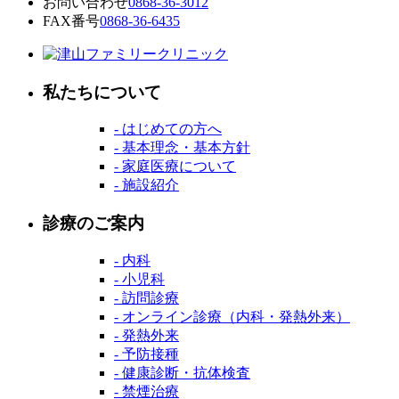
お問い合わせ
0868-36-3012
FAX番号
0868-36-6435
私たちについて
- はじめての方へ
- 基本理念・基本方針
- 家庭医療について
- 施設紹介
診療のご案内
- 内科
- 小児科
- 訪問診療
- オンライン診療（内科・発熱外来）
- 発熱外来
- 予防接種
- 健康診断・抗体検査
- 禁煙治療