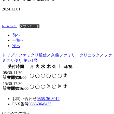
2024.12.01
famicli231
ダウンロード
前へ
一覧へ
次へ
トップ
／
ファミクリ通信
／
奈義ファミリークリニック
／
ファ
ミクリ便り 第231号
受付時間
月
火
水
木
金
土
日/祝
08:30-11:30
休
◯
◯
◯
◯
◯
◯
診察開始9:00
15:30-17:30
休
休
休
◯
◯
◯
◯
診察開始16:00
お問い合わせ
0868-36-3012
FAX番号
0868-36-6435
はじめての方へ