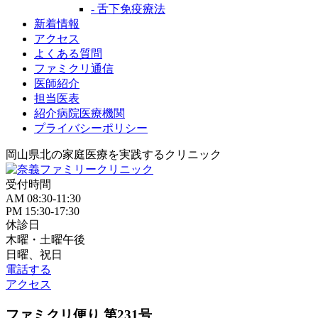
- 舌下免疫療法
新着情報
アクセス
よくある質問
ファミクリ通信
医師紹介
担当医表
紹介病院医療機関
プライバシーポリシー
岡山県北の家庭医療を
実践するクリニック
受付時間
AM 08:30-11:30
PM 15:30-17:30
休診日
木曜・土曜午後
日曜、祝日
電話する
アクセス
ファミクリ便り 第231号