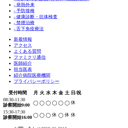
- 発熱外来
- 予防接種
- 健康診断・抗体検査
- 禁煙治療
- 舌下免疫療法
新着情報
アクセス
よくある質問
ファミクリ通信
医師紹介
担当医表
紹介病院医療機関
プライバシーポリシー
受付時間
月
火
水
木
金
土
日/祝
08:30-11:30
休
◯
◯
◯
◯
◯
◯
診察開始9:00
15:30-17:30
休
休
休
◯
◯
◯
◯
診察開始16:00