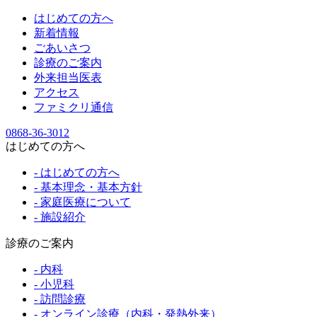
はじめての方へ
新着情報
ごあいさつ
診療のご案内
外来担当医表
アクセス
ファミクリ通信
0868-36-3012
はじめての方へ
- はじめての方へ
- 基本理念・基本方針
- 家庭医療について
- 施設紹介
診療のご案内
- 内科
- 小児科
- 訪問診療
- オンライン診療（内科・発熱外来）