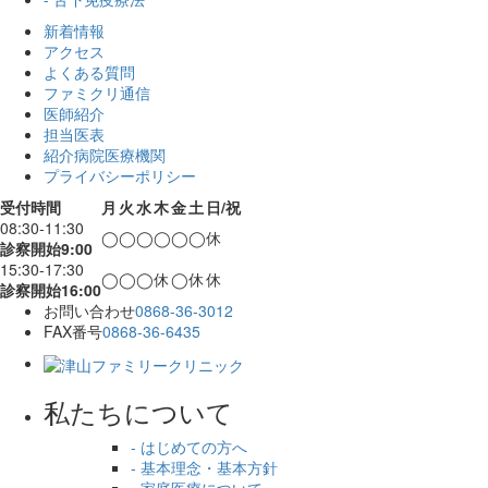
新着情報
アクセス
よくある質問
ファミクリ通信
医師紹介
担当医表
紹介病院医療機関
プライバシーポリシー
受付時間
月
火
水
木
金
土
日/祝
08:30-11:30
◯
◯
◯
◯
◯
◯
休
診察開始9:00
15:30-17:30
◯
◯
◯
休
◯
休
休
診察開始16:00
お問い合わせ
0868-36-3012
FAX番号
0868-36-6435
私たちについて
- はじめての方へ
- 基本理念・基本方針
- 家庭医療について