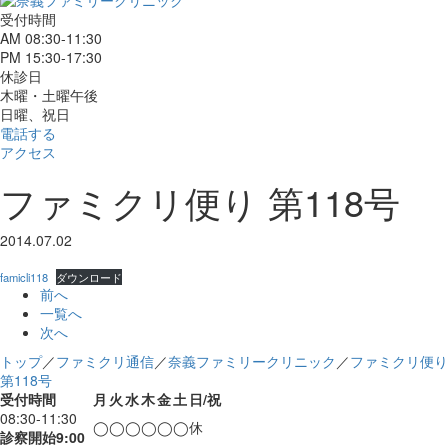
受付時間
AM 08:30-11:30
PM 15:30-17:30
休診日
木曜・土曜午後
日曜、祝日
電話する
アクセス
ファミクリ便り 第118号
2014.07.02
famicli118
ダウンロード
前へ
一覧へ
次へ
トップ
／
ファミクリ通信
／
奈義ファミリークリニック
／
ファミクリ便り
第118号
受付時間
月
火
水
木
金
土
日/祝
08:30-11:30
◯
◯
◯
◯
◯
◯
休
診察開始9:00