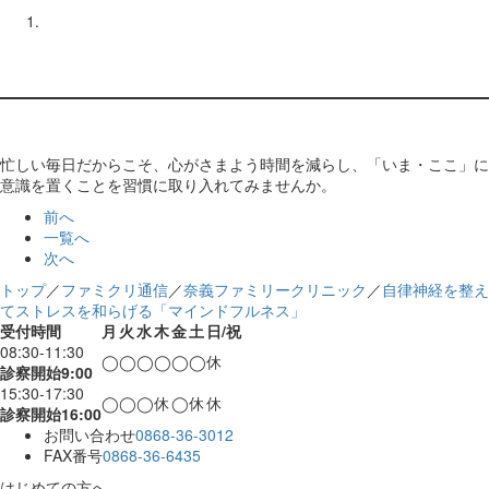
忙しい毎日だからこそ、心がさまよう時間を減らし、「いま・ここ」に
意識を置くことを習慣に取り入れてみませんか。
前へ
一覧へ
次へ
トップ
／
ファミクリ通信
／
奈義ファミリークリニック
／
自律神経を整え
てストレスを和らげる「マインドフルネス」
受付時間
月
火
水
木
金
土
日/祝
08:30-11:30
◯
◯
◯
◯
◯
◯
休
診察開始9:00
15:30-17:30
◯
◯
◯
休
◯
休
休
診察開始16:00
お問い合わせ
0868-36-3012
FAX番号
0868-36-6435
はじめての方へ