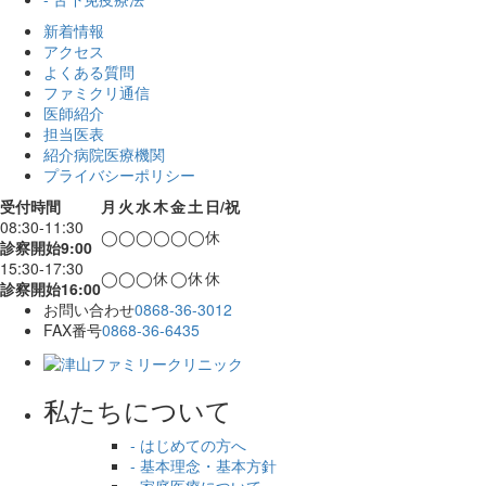
新着情報
アクセス
よくある質問
ファミクリ通信
医師紹介
担当医表
紹介病院医療機関
プライバシーポリシー
受付時間
月
火
水
木
金
土
日/祝
08:30-11:30
◯
◯
◯
◯
◯
◯
休
診察開始9:00
15:30-17:30
◯
◯
◯
休
◯
休
休
診察開始16:00
お問い合わせ
0868-36-3012
FAX番号
0868-36-6435
私たちについて
- はじめての方へ
- 基本理念・基本方針
- 家庭医療について