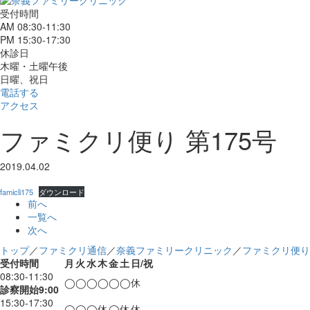
受付時間
AM 08:30-11:30
PM 15:30-17:30
休診日
木曜・土曜午後
日曜、祝日
電話する
アクセス
ファミクリ便り 第175号
2019.04.02
famicli175
ダウンロード
前へ
一覧へ
次へ
トップ
／
ファミクリ通信
／
奈義ファミリークリニック
／
ファミクリ便り 
受付時間
月
火
水
木
金
土
日/祝
08:30-11:30
◯
◯
◯
◯
◯
◯
休
診察開始9:00
15:30-17:30
◯
◯
◯
休
◯
休
休