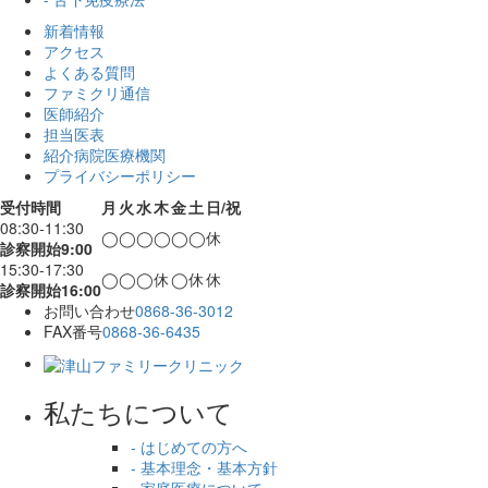
新着情報
アクセス
よくある質問
ファミクリ通信
医師紹介
担当医表
紹介病院医療機関
プライバシーポリシー
受付時間
月
火
水
木
金
土
日/祝
08:30-11:30
◯
◯
◯
◯
◯
◯
休
診察開始9:00
15:30-17:30
◯
◯
◯
休
◯
休
休
診察開始16:00
お問い合わせ
0868-36-3012
FAX番号
0868-36-6435
私たちについて
- はじめての方へ
- 基本理念・基本方針
- 家庭医療について