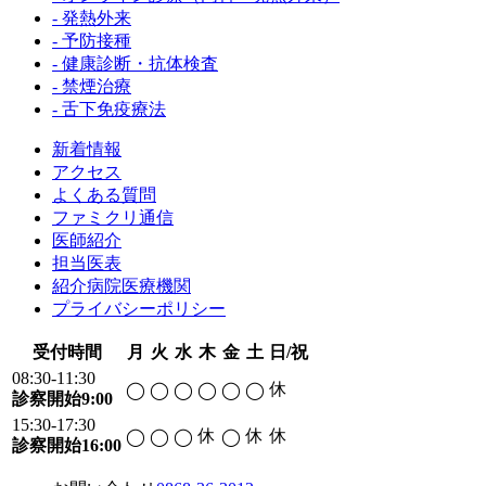
- 発熱外来
- 予防接種
- 健康診断・抗体検査
- 禁煙治療
- 舌下免疫療法
新着情報
アクセス
よくある質問
ファミクリ通信
医師紹介
担当医表
紹介病院医療機関
プライバシーポリシー
受付時間
月
火
水
木
金
土
日/祝
08:30-11:30
休
◯
◯
◯
◯
◯
◯
診察開始9:00
15:30-17:30
休
休
休
◯
◯
◯
◯
診察開始16:00