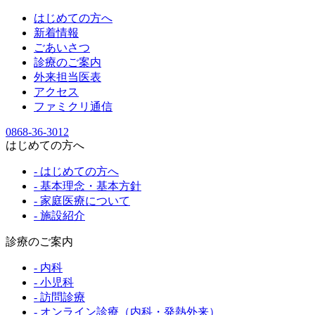
はじめての方へ
新着情報
ごあいさつ
診療のご案内
外来担当医表
アクセス
ファミクリ通信
0868-36-3012
はじめての方へ
- はじめての方へ
- 基本理念・基本方針
- 家庭医療について
- 施設紹介
診療のご案内
- 内科
- 小児科
- 訪問診療
- オンライン診療（内科・発熱外来）