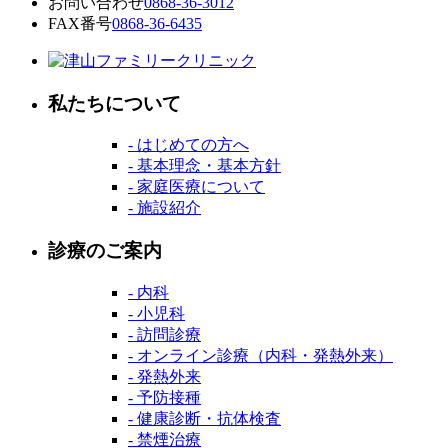
お問い合わせ
0868-36-3012
FAX番号
0868-36-6435
私たちについて
- はじめての方へ
- 基本理念・基本方針
- 家庭医療について
- 施設紹介
診療のご案内
- 内科
- 小児科
- 訪問診療
- オンライン診療（内科・発熱外来）
- 発熱外来
- 予防接種
- 健康診断・抗体検査
- 禁煙治療