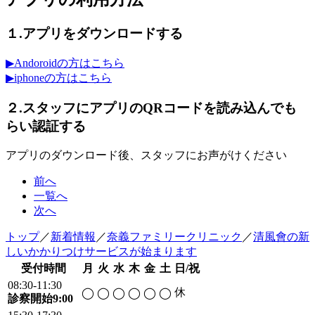
１.アプリをダウンロードする
▶Andoroidの方はこちら
▶iphoneの方はこちら
２.スタッフにアプリのQRコードを読み込んでも
らい認証する
アプリのダウンロード後、スタッフにお声がけください
前へ
一覧へ
次へ
トップ
／
新着情報
／
奈義ファミリークリニック
／
清風會の新
しいかかりつけサービスが始まります
受付時間
月
火
水
木
金
土
日/祝
08:30-11:30
休
◯
◯
◯
◯
◯
◯
診察開始9:00