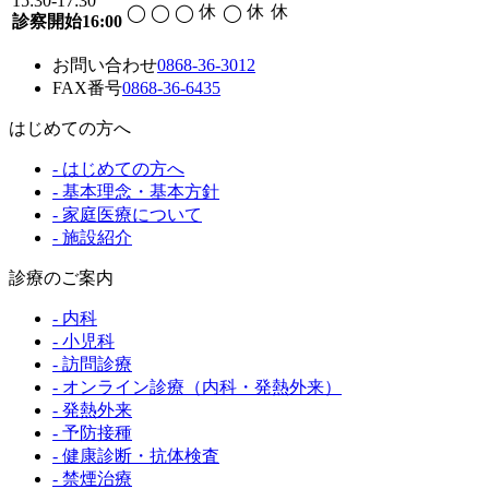
15:30-17:30
休
休
休
◯
◯
◯
◯
診察開始16:00
お問い合わせ
0868-36-3012
FAX番号
0868-36-6435
はじめての方へ
- はじめての方へ
- 基本理念・基本方針
- 家庭医療について
- 施設紹介
診療のご案内
- 内科
- 小児科
- 訪問診療
- オンライン診療（内科・発熱外来）
- 発熱外来
- 予防接種
- 健康診断・抗体検査
- 禁煙治療