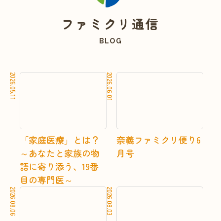
ファミクリ通信
BLOG
2026.05.11
2026.06.01
詳しく見る
詳し
「家庭医療」とは？
奈義ファミクリ便り6
～あなたと家族の物
月号
語に寄り添う、19番
目の専門医～
2026.08.06
2026.08.03
詳しく見る
詳し