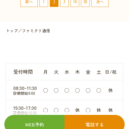
前へ
1
2
3
10
20
次へ
トップ
／
ファミクリ通信
受付時間
月
火
水
木
金
土
日/祝
08:30-11:30
◯
◯
◯
◯
◯
◯
休
診察開始9:00
15:30-17:30
◯
◯
◯
休
◯
休
休
診察開始16:00
WEB予約
電話する