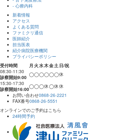
- 心療内科
新着情報
アクセス
よくある質問
ファミクリ通信
医師紹介
担当医表
紹介病院医療機関
プライバシーポリシー
受付時間
月
火
水
木
金
土
日/祝
08:30-11:30
◯
◯
◯
◯
◯
◯
休
診察開始9:00
15:30-17:30
◯
◯
◯
休
◯
休
休
診察開始16:00
お問い合わせ
0868-26-2221
FAX番号
0868-26-5551
オンラインでのご予約はこちら
24時間予約