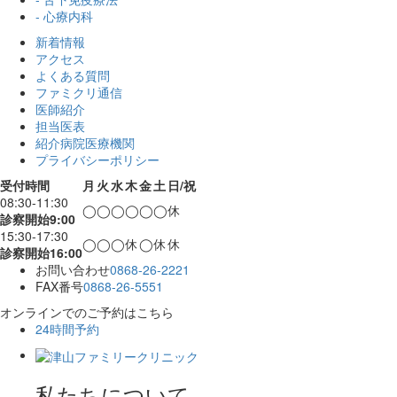
- 心療内科
新着情報
アクセス
よくある質問
ファミクリ通信
医師紹介
担当医表
紹介病院医療機関
プライバシーポリシー
受付時間
月
火
水
木
金
土
日/祝
08:30-11:30
◯
◯
◯
◯
◯
◯
休
診察開始9:00
15:30-17:30
◯
◯
◯
休
◯
休
休
診察開始16:00
お問い合わせ
0868-26-2221
FAX番号
0868-26-5551
オンラインでのご予約はこちら
24時間予約
私たちについて