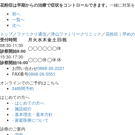
花粉症は早期からの治療で症状をコントロールできます。
一緒に対策を
前へ
一覧へ
次へ
トップ
／
ファミクリ通信
／
津山ファミリークリニック
／
花粉症｜早めの
受付時間
月
火
水
木
金
土
日/祝
08:30-11:30
◯
◯
◯
◯
◯
◯
休
診察開始9:00
15:30-17:30
◯
◯
◯
休
◯
休
休
診察開始16:00
お問い合わせ
0868-26-2221
FAX番号
0868-26-5551
オンラインでのご予約はこちら
24時間予約
はじめての方へ
- はじめての方へ
- 施設紹介
- 基本理念・基本方針
- 家庭医療について
診療のご案内
- 内科