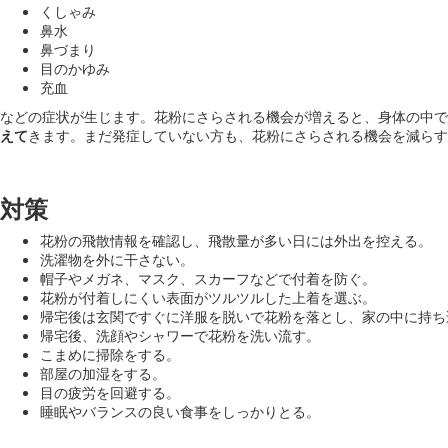
くしゃみ
鼻水
鼻づまり
目のかゆみ
充血
などの症状が生じます。花粉にさらされる機会が増えると、身体の中で
えて
きます。まだ発症していない方も、花粉にさらされる機会を減ら
対策
花粉の飛散情報を確認し、飛散量が多い日には外出を控える。
洗濯物を外に干さない。
帽子やメガネ、マスク、スカーフなどで付着を防ぐ。
花粉が付着しにくい表面がツルツルした上着を選ぶ。
帰宅後は玄関ですぐに洋服を脱いで花粉を落とし、家の中に持ち
帰宅後、洗顔やシャワーで花粉を洗い流す。
こまめに掃除をする。
部屋の加湿をする。
目の疲労を回避する。
睡眠やバランスの良い食事をしっかりとる。