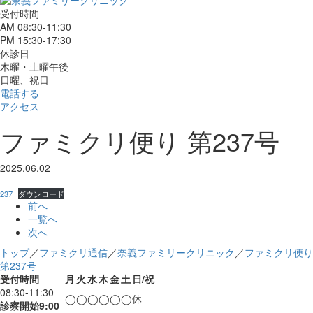
受付時間
AM 08:30-11:30
PM 15:30-17:30
休診日
木曜・土曜午後
日曜、祝日
電話する
アクセス
ファミクリ便り 第237号
2025.06.02
237
ダウンロード
前へ
一覧へ
次へ
トップ
／
ファミクリ通信
／
奈義ファミリークリニック
／
ファミクリ便り
第237号
受付時間
月
火
水
木
金
土
日/祝
08:30-11:30
◯
◯
◯
◯
◯
◯
休
診察開始9:00