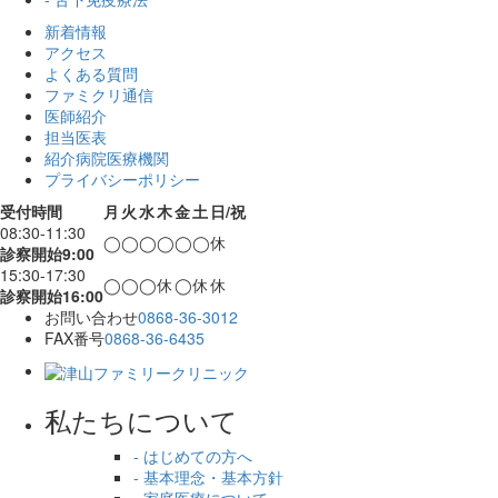
新着情報
アクセス
よくある質問
ファミクリ通信
医師紹介
担当医表
紹介病院医療機関
プライバシーポリシー
受付時間
月
火
水
木
金
土
日/祝
08:30-11:30
◯
◯
◯
◯
◯
◯
休
診察開始9:00
15:30-17:30
◯
◯
◯
休
◯
休
休
診察開始16:00
お問い合わせ
0868-36-3012
FAX番号
0868-36-6435
私たちについて
- はじめての方へ
- 基本理念・基本方針
- 家庭医療について