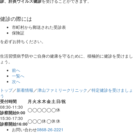
診、肝炎ウイルス健診
を受けることができます。
健診の際には
市町村から郵送された受診表
保険証
を必ずお持ちください。
生活習慣病予防やご自身の健康を守るために、積極的に健診を受けまし
ょう。
前へ
一覧へ
次へ
トップ
／
新着情報
／
津山ファミリークリニック
／
特定健診を受けましょ
う
受付時間
月
火
水
木
金
土
日/祝
08:30-11:30
◯
◯
◯
◯
◯
◯
休
診察開始9:00
15:30-17:30
◯
◯
◯
休
◯
休
休
診察開始16:00
お問い合わせ
0868-26-2221