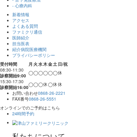
- 心療内科
新着情報
アクセス
よくある質問
ファミクリ通信
医師紹介
担当医表
紹介病院医療機関
プライバシーポリシー
受付時間
月
火
水
木
金
土
日/祝
08:30-11:30
◯
◯
◯
◯
◯
◯
休
診察開始9:00
15:30-17:30
◯
◯
◯
休
◯
休
休
診察開始16:00
お問い合わせ
0868-26-2221
FAX番号
0868-26-5551
オンラインでのご予約はこちら
24時間予約
私たちについて