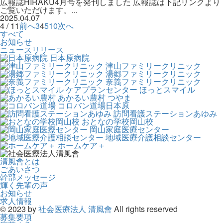
広報誌HIRAKU4月号を発刊しました 広報誌は下記リンクより
ご覧いただけます。...
2025.04.07
4 / 11
前へ
3
4
5
10
次へ
すべて
お知らせ
ニュースリリース
日本原病院
津山ファミリークリニック
湯郷ファミリークリニック
奈義ファミリークリニック
ケアプランセンター ほっとスマイル
あかるい農村 つやま
コロバン道場日本原
訪問看護ステーションあゆみ
おとなの学校岡山校
岡山家庭医療センター
地域医療介護相談センター
ホームケア＋
清風會とは
ごあいさつ
幹部メッセージ
輝く先輩の声
お知らせ
求人情報
© 2023 by
社会医療法人 清風會
All rights reserved
募集要項