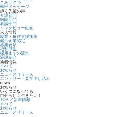
ごあいさつ
幹部メッセージ
輝く先輩の声
介護部門
病院部門
看護部門
インタビュー動画
求人情報
就業・移住支援施策
健活企業認定
募集要項
福利厚生
採用までの流れ
施設紹介
新着情報
すべて
お知らせ
ニュースリリース
エントリー・見学申し込み
news
お知らせ
いくつになっても、
自分らしく生きたい！
TOP
／
新着情報
すべて
お知らせ
ニュースリリース