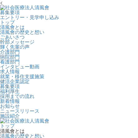
<
募集要項
エントリー・見学申し込み
トップ
清風會とは
清風會の歴史と想い
ごあいさつ
幹部メッセージ
輝く先輩の声
介護部門
病院部門
看護部門
インタビュー動画
求人情報
就業・移住支援施策
健活企業認定
募集要項
福利厚生
採用までの流れ
新着情報
お知らせ
ニュースリリース
施設紹介
トップ
清風會とは
清風會の歴史と想い