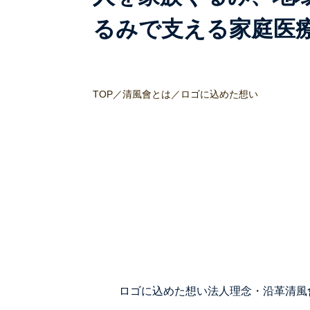
るみで支える家庭医
TOP
／
清風會とは
／
ロゴに込めた想い
ロゴに込めた想い
法人理念・沿革
清風