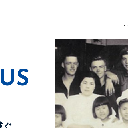
ト
US
域ぐ