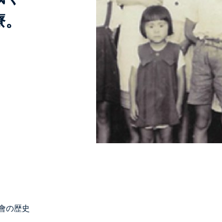
療。
會の歴史