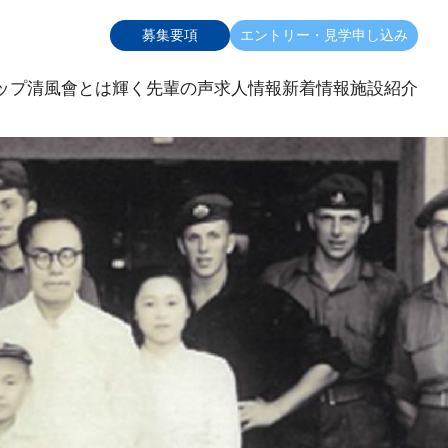
募集要項
エントリー・見学申し込み
ップ
清風會とは
輝く先輩の声
求人情報
新着情報
施設紹介