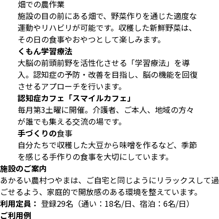
畑での農作業
施設の目の前にある畑で、野菜作りを通じた適度な
運動やリハビリが可能です。収穫した新鮮野菜は、
その日の食事やおやつとして楽しみます。
くもん学習療法
大脳の前頭前野を活性化させる「学習療法」を導
入。認知症の予防・改善を目指し、脳の機能を回復
させるアプローチを行います。
認知症カフェ「スマイルカフェ」
毎月第3土曜に開催。介護者、ご本人、地域の方々
が誰でも集える交流の場です。
手づくりの
食事
自分たちで収穫した大豆から味噌を作るなど、季節
を感じる手作りの食事を大切にしています。
施設のご案内
あかるい農村つやまは、ご自宅と同じようにリラックスして過
ごせるよう、家庭的で開放感のある環境を整えています。
利用定員：
登録29名（通い：18名/日、宿泊：6名/日）
ご利用例