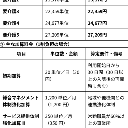
要介護3
22,359単位
22,359円
要介護4
24,677単位
24,677円
要介護5
27,209単位
27,209円
② 主な加算料金（1割負担の場合）
項目
単位数・金額
算定要件・備考
利用開始日から
30 単位／日（30
30 日間（30 日以
初期加算
円）
上の入院後の再開
時も含む）
総合マネジメント
1,200 単位／月
地域や他機関との
体制強化加算
（1,200 円）
連携強化体制
サービス提供体制
350 単位／月
常勤職員が60%以
強化加算Ⅲ
（350 円）
上の事業所