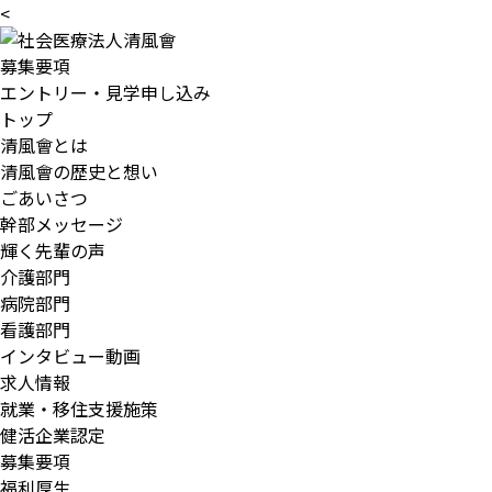
<
募集要項
エントリー・見学申し込み
トップ
清風會とは
清風會の歴史と想い
ごあいさつ
幹部メッセージ
輝く先輩の声
介護部門
病院部門
看護部門
インタビュー動画
求人情報
就業・移住支援施策
健活企業認定
募集要項
福利厚生