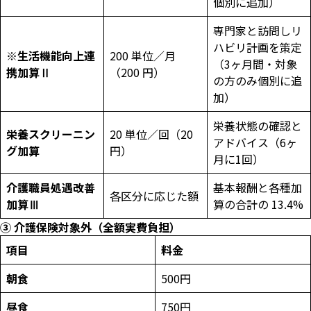
個別に追加）
専門家と訪問しリ
ハビリ計画を策定
※生活機能向上連
200 単位／月
（3ヶ月間・対象
携加算Ⅱ
（200 円）
の方のみ個別に追
加）
栄養状態の確認と
栄養スクリーニン
20 単位／回（20
アドバイス（6ヶ
グ加算
円）
月に1回）
介護職員処遇改善
基本報酬と各種加
各区分に応じた額
加算Ⅲ
算の合計の 13.4%
③ 介護保険対象外（全額実費負担）
項目
料金
朝食
500円
昼食
750円