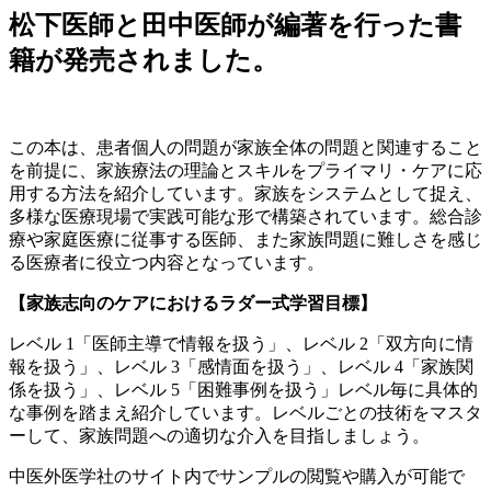
松下医師と田中医師が編著を行った書
籍が発売されました。
この本は、患者個人の問題が家族全体の問題と関連すること
を前提に、家族療法の理論とスキルをプライマリ・ケアに応
用する方法を紹介しています。家族をシステムとして捉え、
多様な医療現場で実践可能な形で構築されています。総合診
療や家庭医療に従事する医師、また家族問題に難しさを感じ
る医療者に役立つ内容となっています。
【家族志向のケアにおけるラダー式学習目標】
レベル 1「医師主導で情報を扱う」、レベル 2「双方向に情
報を扱う」、レベル 3「感情面を扱う」、レベル 4「家族関
係を扱う」、レベル 5「困難事例を扱う」レベル毎に具体的
な事例を踏まえ紹介しています。レベルごとの技術をマスタ
ーして、家族問題への適切な介入を目指しましょう。
中医外医学社のサイト内でサンプルの閲覧や購入が可能で