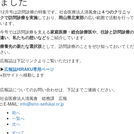
ました
12月号は訪問診療の特集です。社会医療法人清風會は
４つのクリニッ
クで訪問診療を実施
しており、
岡山県北東部
の広い範囲で活動を行って
います。
今号では訪問診療を支える
家庭医療・総合診療医や、往診と訪問診療の
違い、私たちの想いなど
をご紹介しています。
療養先の新たな選択肢
として、訪問診療のことをぜひ知っておいてくだ
さい。
広報誌は下記リンクよりご覧いただけます。
▶
広報誌HIRAKU専用ページ
※別サイトへ移動します
広報誌についてのお問い合わせは、下記までご連絡ください。
​​社会医療法人清風會 総務課 広報
​​​​□ E-MAIL:
info@smc-seifukai.or.jp
前へ
一覧へ
次へ
すべて