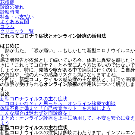
​花粉症
診療の流れ
診察時間
料金・お支払い
よくある質問
コラム
クリニック一覧
これってコロナ？症状とオンライン診療の活用法
はじめに
「熱が出た」「喉が痛い」…もしかして新型コロナウイルスか
も？
感染者報告が依然として続いている今、体調に異変を感じたと
きに「これってコロナ？」と不安に思う方は多いのではないで
しょうか。特に、発熱や咳がある中で病院に行くのは、ご自身
の負担や、他の人への感染リスクも気になりますよね。
今回は、新型コロナウイルス感染症の主な症状と、自宅で医師
の診察が受けられる
オンライン診療
の活用法について解説しま
す。
目次
新型コロナウイルスの主な症状
「コロナかな？」と思ったら、オンライン診療で相談
体調不良に備えて「自己検査キット」を常備しよう
こんな場合は迷わず対面診療を！
まとめ：オンライン診療を上手に活用して、不安を安心に変え
よう
新型コロナウイルスの主な症状
新型コロナウイルスの症状は多岐にわたります。インフルエン