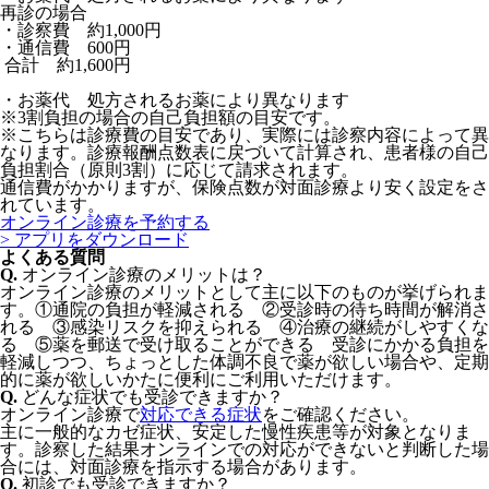
再診の場合
・診察費 約1,000円
・通信費 600円
合計 約1,600円
・お薬代 処方されるお薬により異なります
※3割負担の場合の自己負担額の目安です。
※こちらは診療費の目安であり、実際には診察内容によって異
なります。診療報酬点数表に戻づいて計算され、患者様の自己
負担割合（原則3割）に応じて請求されます。
通信費がかかりますが、保険点数が対面診療より安く設定をさ
れています。
オンライン診療を予約する
> アプリをダウンロード
よくある質問
Q.
オンライン診療のメリットは？
オンライン診療のメリットとして主に以下のものが挙げられま
す。①通院の負担が軽減される ②受診時の待ち時間が解消さ
れる ③感染リスクを抑えられる ④治療の継続がしやすくな
る ⑤薬を郵送で受け取ることができる 受診にかかる負担を
軽減しつつ、ちょっとした体調不良で薬が欲しい場合や、定期
的に薬が欲しいかたに便利にご利用いただけます。
Q.
どんな症状でも受診できますか​？
オンライン診療で
対応できる症状
をご確認ください。
主に一般的なカゼ症状、安定した慢性疾患等が対象となりま
す。​診察した結果オンラインでの対応ができないと判断した場
合には、対面診療を指示する場合があります。
Q.
初診でも受診できますか​？