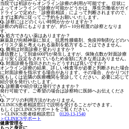
​当院では初診からオンライン診療の利用が可能です。 症状に
よってオンラインで診療が可能かどうかは、厚生労働省がガイ
ドラインで定めた「診療前相談」によって判断されますので、
まずは案内に従ってご予約をお願いいたします。
Q.
診察にはどのくらい時間がかかりますか？
診察の内容にもよりますが、約5～10分程度の診察となりま
す。
Q.
処方できない薬はありますか？
麻薬及び向精神薬に加え、抗悪性腫瘍剤、免疫抑制剤などのハ
イリスク薬と考えられる薬剤を処方することはできません。
Q.
費用は対面診療と変わりますか？
通信費として別途600円が発生しますが、保険点数が対面診療
より安く設定をされているため金額に大きな差はありません。
Q.
対面診療を指示されたらどうすれば良いですか？
オンライン診療の結果、詳しい検査等が必要と判断された場合
に対面診療を指示する場合があります。その場合、かかりつけ
医もしくは近隣の医療機関を受診してください。必要に応じて
紹介状を発行いたします。
Q.
診断書や紹介状は発行できますか？
発行可能です。ご希望の場合は診察時に医師へお伝えくださ
い。
Q.
アプリの利用方法がわかりません
CLINICS患者相談窓口で説明を受けることができます。
もしくはCLINICSサポートをご覧ください。
＞CLINICS患者様相談窓口​
0120-13-1540
​＞CLINICSサポート
健康管理を
もっと身近に