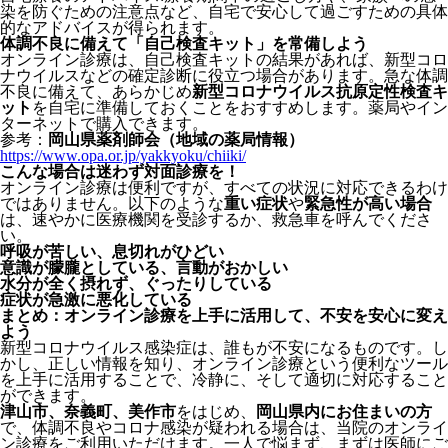
染を防ぐための注意点など、自宅で安心して過ごすための具体
的なアドバイスが得られます。
体調不良に備えて「自己検査キット」を常備しよう
オンライン診療は、自己検査キットの結果があれば、新型コロ
ナウイルスなどの確定診断に役立つ場合があります。急な体調
不良に備えて、あらかじめ
新型コロナウイルス抗原定性検査キ
ット
を自宅に準備しておくことをおすすめします。薬局やイン
ターネットで購入できます。
参考：
岡山県薬剤師会（地域の薬局情報）
https://www.opa.or.jp/yakkyoku/chiiki/
こんな場合は迷わず対面診療を！
オンライン診療は便利ですが、すべての状況に対応できるわけ
ではありません。以下のような
重い症状
や
緊急性が高い場合
は、速やかに医療機関を受診するか、救急車を呼んでくださ
い。
呼吸が苦しい、息切れがひどい
意識が朦朧としている、言動がおかしい
水分が全く摂れず、ぐったりしている
症状が急激に悪化している
まとめ：オンライン診療を上手に活用して、不安を安心に変え
よう
新型コロナウイルス感染症は、誰もが不安になるものです。し
かし、正しい情報を知り、オンライン診療という便利なツール
を上手に活用することで、冷静に、そして適切に対応すること
ができます。
津山市、奈義町、美作市
をはじめ、
岡山県内にお住まいの方
で、体調不良やコロナ感染が疑われる場合は、当院のオンライ
ン診療をご利用いただけます。一人で悩まず、まずは医師にご