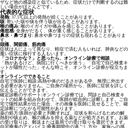
ザなど他の感染症と似ているため、症状だけで判断するのは難
しい場合がほとんどです。
代表的な症状
発熱
: 37.5℃以上の発熱が続くことがあります。
咳
: 乾いた咳や痰を伴う咳が出ることがあります。
喉の痛み
: 喉のイガイガや痛みを感じることがあります。
倦怠感
: 全身がだるく、体が重く感じることがあります。
鼻水・鼻づまり
: 鼻水や鼻づまりの症状も現れることがありま
す。
頭痛、関節痛、筋肉痛
症状は人によって異なり、軽症で済む人もいれば、肺炎などの
重い症状に移行する人もいます。
「コロナかな？」と思ったら、オンライン診療で相談
「熱があるけど、病院に行くべきか迷う」「自宅で自己検査キ
ットが陽性だった」そんな時こそ、オンライン診療が役立ちま
す。
オンラインでできること
自宅で医師に相談:高熱や体のだるさがある中、無理に外出す
る必要がありません。ご自身の場所から、医師に症状を詳しく
伝えることができます。
確定診断のサポート:オンライン診療では、問診と自己検査キ
ットの結果を組み合わせて、医師が総合的に診断します。ご自
宅で陽性結果が出た場合、その画像を医師に見せることで、確
定診断につながる可能性があります。
薬の処方:医師が必要と判断すれば、症状を和らげるための解
熱剤や咳止め、喉の痛みを抑える薬などが処方されます。お薬
の受け取りは、郵送または薬局での受け取りを選択できます。
自宅療養のアドバイス:療養期間中の過ごし方や、家族への感