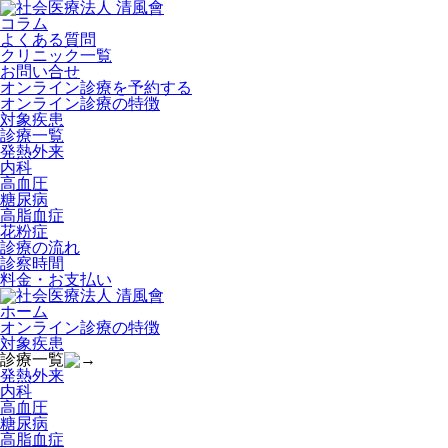
コラム
よくある質問
クリニック一覧
お問い合せ
オンライン診療を予約する
オンライン診療の特徴
対象疾患
診療一覧
発熱外来
​内科
高血圧
糖尿病
高脂血症
​花粉症
診療の流れ
診察時間
料金・お支払い
ホーム
オンライン診療の特徴
対象疾患
診療一覧
発熱外来
​内科
高血圧
糖尿病
高脂血症