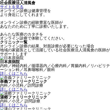
社会医療法人清風會
サイトを見る
オンライン診療は健康管理を
より身近にしてくれます。
オンライン診療の経験豊富な医師が
あなたのために丁寧に診察いたします。
あらたな医療のカタチを
オンライン診療で体験してください。
クリニック一覧
オンライン診療の結果、対面診療が必要になった場合
地域の家庭医として活躍している社会医療法人清風會の医師が
サポートします
日本原病院
内科／神経内科／循環器内／心療内科／胃腸内科／リハビリテ
ーション科／耳鼻咽喉科／眼科
詳しくはこちら
奈義ファミリークリニック
内科／小児科／訪問診療
詳しくはこちら
湯郷ファミリークリニック
内科／小児／ 訪問診療
詳しくはこちら