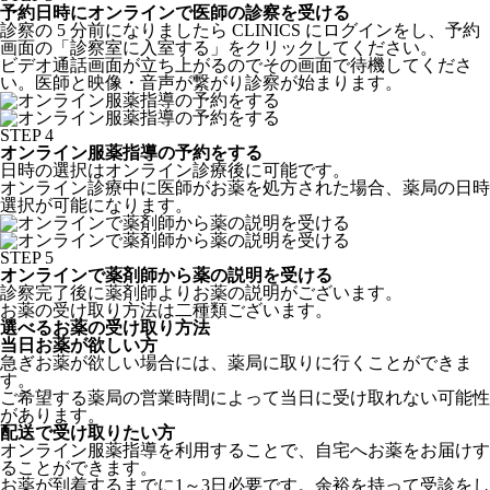
予約日時にオンラインで医師の診察を受ける
診察の 5 分前になりましたら CLINICS にログインをし、予約
画面の「診察室に入室する」をクリックしてください。
ビデオ通話画面が立ち上がるのでその画面で待機してくださ
い。医師と映像・音声が繋がり診察が始まります。
STEP 4
オンライン服薬指導の予約をする
日時の選択はオンライン診療後に可能です。
オンライン診療中に医師がお薬を処方された場合、薬局の日時
選択が可能になります。
STEP 5
オンラインで薬剤師から薬の説明を受ける
診察完了後に薬剤師よりお薬の説明がございます。
お薬の受け取り方法は二種類ございます。
選べるお薬の受け取り方法
当日お薬が欲しい方
急ぎお薬が欲しい場合には、薬局に取りに行くことができま
す。
ご希望する薬局の営業時間によって当日に受け取れない可能性
があります。
配送で受け取りたい方
オンライン服薬指導を利用することで、自宅へお薬をお届けす
ることができます。
お薬が到着するまでに1～3日必要です。余裕を持って受診をし