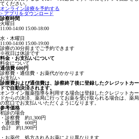
てください。
オンライン診療を予約する
> アプリをダウンロード
診察時間
火曜日
11:00-14:00 15:00-18:00
水・木曜日
11:00-14:00 15:00-19:00
診療の30分前までご予約できます
※祝日は休診です
料金・お支払いについて
料金について
通信費 600円
診察費・通信費・お薬代がかかります
お支払い
診療費および通信費は、診察終了後に登録したクレジットカー
ドで自動決済されます。
オンライン服薬指導を利用する場合は登録したクレジットカー
ドからの決済、薬局に行ってお薬を受け取られる場合は、薬局
の窓口でお支払いいただくようになります。
参考価格
初診の場合
・診察費 約1,300円
・通信費 600円
合計 約1,900円
・お薬代 処方されるお薬により異なります