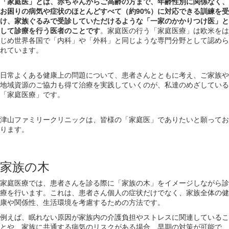
「家庭医」とは、赤ちゃんからご高齢の方まで、年齢性別に関係なく、
お困りの病気や症状のほとんどすべて（約90%）に対応できる訓練を受
け、家族ぐるみで受診していただけるような「一家のかかりつけ医」と
して診療を行う医者のことです
。家庭医の行う「家庭医療」は欧米をは
じめ世界各国で「内科」や「外科」と同じような専門分野として認めら
れています。
日常よくある健康上の問題について、患者さんとともに考え、ご家族や
地域資源のご協力も得て治療を実践していくのが、私達のめざしている
「家庭医療」です。
津山ファミリークリニックは、皆様の「家庭医」でありたいと願ってお
ります。
家族の木
家庭医療では、患者さんを診る際に「家族の木」をイメージしながら診
療を行います。これは、患者さん個人の症状だけでなく、家族全体の健
康や関係性、生活環境を考慮するための方法です。
例えば、眠れない原因が家族内の介護負担やストレスに関連しているこ
とや、家族に共通する病気のリスクがある場合、早期の対策が可能で