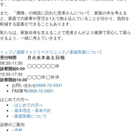
す。
また、「腰痛」の相談に訪れた患者さんについて、家族の木を考える
と、家庭での家事や育児を1人で抱え込んでいることが分かり、負担を
軽減する提案ができることもあります。
私たちは、家族全体を支えることで患者さんがより健康で安心して暮ら
せるよう、一緒に考えていきます。
トップ
／
湯郷ファミリークリニック
／
家庭医療について
受付時間
月
火
水
木
金
土
日/祝
08:30-11:30
◯
◯
◯
◯
◯
◯
休
診察開始9:00
15:30-17:30
◯
◯
◯
休
◯
休
休
診察開始16:00
お問い合わせ
0868-72-0531
FAX番号
0868-72-0801
はじめての方へ
- はじめての方へ
- 基本理念・基本方針
- 家庭医療について
診療のご案内
- 内科