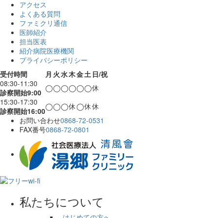
アクセス
よくある質問
ファミクリ通信
医師紹介
担当医表
紹介病院医療機関
プライバシーポリシー
受付時間
月
火
水
木
金
土
日/祝
08:30-11:30
◯
◯
◯
◯
◯
◯
休
診察開始9:00
15:30-17:30
◯
◯
◯
休
◯
休
休
診察開始16:00
お問い合わせ
0868-72-0531
FAX番号
0868-72-0801
私たちについて
- はじめての方へ