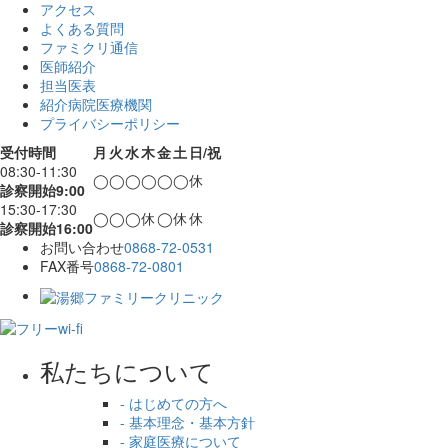
アクセス
よくある質問
ファミクリ通信
医師紹介
担当医表
紹介病院医療機関
プライバシーポリシー
受付時間
月
火
水
木
金
土
日/祝
08:30-11:30
◯
◯
◯
◯
◯
◯
休
診察開始9:00
15:30-17:30
◯
◯
◯
休
◯
休
休
診察開始16:00
お問い合わせ
0868-72-0531
FAX番号
0868-72-0801
私たちについて
- はじめての方へ
- 基本理念・基本方針
- 家庭医療について