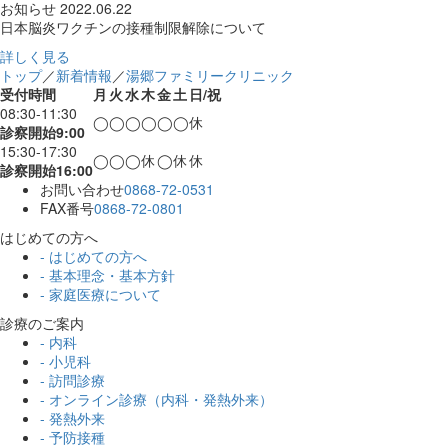
お知らせ
2022.06.22
日本脳炎ワクチンの接種制限解除について
詳しく見る
トップ
／
新着情報
／
湯郷ファミリークリニック
受付時間
月
火
水
木
金
土
日/祝
08:30-11:30
◯
◯
◯
◯
◯
◯
休
診察開始9:00
15:30-17:30
◯
◯
◯
休
◯
休
休
診察開始16:00
お問い合わせ
0868-72-0531
FAX番号
0868-72-0801
はじめての方へ
- はじめての方へ
- 基本理念・基本方針
- 家庭医療について
診療のご案内
- 内科
- 小児科
- 訪問診療
- オンライン診療（内科・発熱外来）
- 発熱外来
- 予防接種