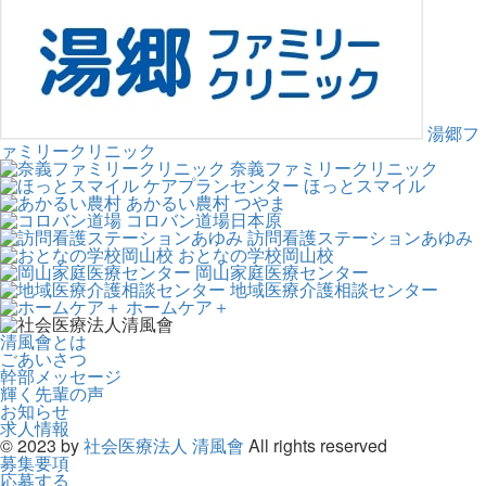
湯郷フ
ァミリークリニック
奈義ファミリークリニック
ケアプランセンター ほっとスマイル
あかるい農村 つやま
コロバン道場日本原
訪問看護ステーションあゆみ
おとなの学校岡山校
岡山家庭医療センター
地域医療介護相談センター
ホームケア＋
清風會とは
ごあいさつ
幹部メッセージ
輝く先輩の声
お知らせ
求人情報
© 2023 by
社会医療法人 清風會
All rights reserved
募集要項
応募する