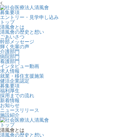
<
募集要項
エントリー・見学申し込み
トップ
清風會とは
清風會の歴史と想い
ごあいさつ
幹部メッセージ
輝く先輩の声
介護部門
病院部門
看護部門
インタビュー動画
求人情報
就業・移住支援施策
健活企業認定
募集要項
福利厚生
採用までの流れ
新着情報
お知らせ
ニュースリリース
施設紹介
トップ
清風會とは
清風會の歴史と想い