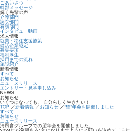
ごあいさつ
幹部メッセージ
輝く先輩の声
介護部門
病院部門
看護部門
インタビュー動画
求人情報
就業・移住支援施策
健活企業認定
募集要項
福利厚生
採用までの流れ
施設紹介
新着情報
すべて
お知らせ
ニュースリリース
エントリー・見学申し込み
NEWS
お知らせ
いくつになっても、 自分らしく生きたい！
TOP
／
新着情報
／
お知らせ
／
“望”年会を開催しました
すべて
お知らせ
ニュースリリース
清風會グループでの望年会を開催しました。
2024年が希望ある1年になりますようにと願いを込めて「忘年