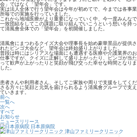
会」ではなく「望年会」です。
実は法人全体で行う望年会は今年が初めてで、今までは各事業
所毎での実施を行っていました。
これから地域医療がより重要になっていく中、今一度みんなで
一致団結をしてこの課題に取り組んでいこうという想いを持っ
て清風會全体での「望年会」を初開催しました。
清風會にまつわるクイズ大会や理事長を始め豪華景品が提供さ
れたビンゴ大会など、望年会は終始盛り上がりました。
普段は時にはシリアスな場面にも遭遇する医療や介護業界のお
仕事ですが、クイズに正解して盛り上がったり、ビンゴが当た
って歓声が上がったりと笑顔が飛び交った幸せな時間となりま
した。
患者さんや利用者さん、そしてご家族や周りで支援をしてくだ
さる方々に笑顔と元気を届けられるよう清風會グループで支え
ていきます。
前へ
一覧へ
次へ
すべて
お知らせ
ニュースリリース
日本原病院
津山ファミリークリニック