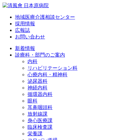
地域医療介護相談センター
採用情報
広報誌
お問い合わせ
新着情報
診療科・部門のご案内
内科
リハビリテーション科
心療内科・精神科
泌尿器科
神経内科
循環器内科
眼科
耳鼻咽頭科
放射線課
身心医療課
臨床検査課
栄養課