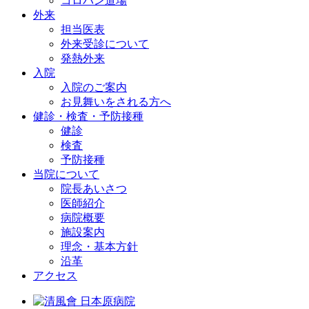
コロバン道場
外来
担当医表
外来受診について
発熱外来
入院
入院のご案内
お見舞いをされる方へ
健診・検査・予防接種
健診
検査
予防接種
当院について
院長あいさつ
医師紹介
病院概要
施設案内
理念・基本方針
沿革
アクセス