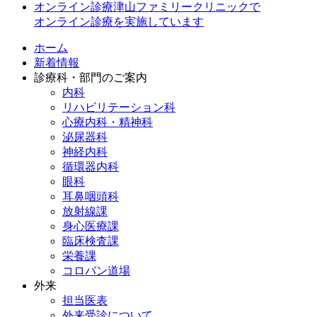
オンライン診療
津山ファミリークリニックで
オンライン診療を実施しています
ホーム
新着情報
診療科・部門のご案内
内科
リハビリテーション科
心療内科・精神科
泌尿器科
神経内科
循環器内科
眼科
耳鼻咽頭科
放射線課
身心医療課
臨床検査課
栄養課
コロバン道場
外来
担当医表
外来受診について